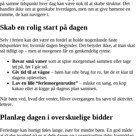
på samme tidspunkt hver dag kan være nok til at skabe struktur. Det
handler ikke om at genskabe hverdagen, men om at give børnene en
ramme, de kan navigere i.
Skab en rolig start på dagen
Selv i ferien kan det være en fordel at holde nogenlunde faste
tidspunkter for, hvornår dagen begynder. Det betyder ikke, at man skal
stå tidligt op – men at morgenen får en genkendelig rytme.
Bevar små vaner
som at spise morgenmad sammen eller tage
tøj på, før I går ud.
Giv tid til at vågne
– børn har ofte brug for ro, før de er klar til
dagens oplevelser.
Lav en lille “feriemorgenrutine”
– måske en sang, en kop
kakao eller at kigge på dagens plan sammen.
Når børn ved, hvad der venter, bliver overgangen fra søvn til aktivitet
lettere.
Planlæg dagen i overskuelige bidder
Feriedage kan hurtigt føles lange, især for mindre børn. En god måde
at skabe tryghed på er at dele dagen op i overskuelige dele: formiddag,