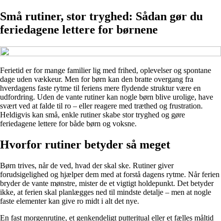
Små rutiner, stor tryghed: Sådan gør du
feriedagene lettere for børnene
Ferietid er for mange familier lig med frihed, oplevelser og spontane
dage uden vækkeur. Men for børn kan den bratte overgang fra
hverdagens faste rytme til feriens mere flydende struktur være en
udfordring. Uden de vante rutiner kan nogle børn blive urolige, have
svært ved at falde til ro – eller reagere med træthed og frustration.
Heldigvis kan små, enkle rutiner skabe stor tryghed og gøre
feriedagene lettere for både børn og voksne.
Hvorfor rutiner betyder så meget
Børn trives, når de ved, hvad der skal ske. Rutiner giver
forudsigelighed og hjælper dem med at forstå dagens rytme. Når ferien
bryder de vante mønstre, mister de et vigtigt holdepunkt. Det betyder
ikke, at ferien skal planlægges ned til mindste detalje – men at nogle
faste elementer kan give ro midt i alt det nye.
En fast morgenrutine, et genkendeligt putteritual eller et fælles måltid