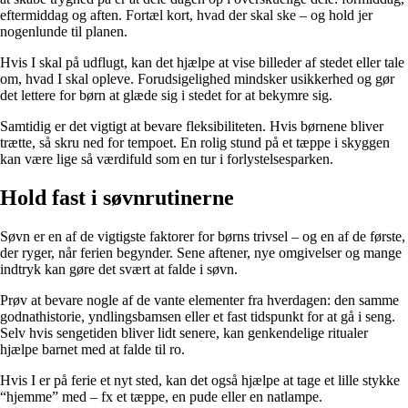
eftermiddag og aften. Fortæl kort, hvad der skal ske – og hold jer
nogenlunde til planen.
Hvis I skal på udflugt, kan det hjælpe at vise billeder af stedet eller tale
om, hvad I skal opleve. Forudsigelighed mindsker usikkerhed og gør
det lettere for børn at glæde sig i stedet for at bekymre sig.
Samtidig er det vigtigt at bevare fleksibiliteten. Hvis børnene bliver
trætte, så skru ned for tempoet. En rolig stund på et tæppe i skyggen
kan være lige så værdifuld som en tur i forlystelsesparken.
Hold fast i søvnrutinerne
Søvn er en af de vigtigste faktorer for børns trivsel – og en af de første,
der ryger, når ferien begynder. Sene aftener, nye omgivelser og mange
indtryk kan gøre det svært at falde i søvn.
Prøv at bevare nogle af de vante elementer fra hverdagen: den samme
godnathistorie, yndlingsbamsen eller et fast tidspunkt for at gå i seng.
Selv hvis sengetiden bliver lidt senere, kan genkendelige ritualer
hjælpe barnet med at falde til ro.
Hvis I er på ferie et nyt sted, kan det også hjælpe at tage et lille stykke
“hjemme” med – fx et tæppe, en pude eller en natlampe.