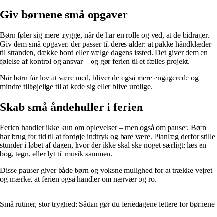
Giv børnene små opgaver
Børn føler sig mere trygge, når de har en rolle og ved, at de bidrager.
Giv dem små opgaver, der passer til deres alder: at pakke håndklæder
til stranden, dække bord eller vælge dagens issted. Det giver dem en
følelse af kontrol og ansvar – og gør ferien til et fælles projekt.
Når børn får lov at være med, bliver de også mere engagerede og
mindre tilbøjelige til at kede sig eller blive urolige.
Skab små åndehuller i ferien
Ferien handler ikke kun om oplevelser – men også om pauser. Børn
har brug for tid til at fordøje indtryk og bare være. Planlæg derfor stille
stunder i løbet af dagen, hvor der ikke skal ske noget særligt: læs en
bog, tegn, eller lyt til musik sammen.
Disse pauser giver både børn og voksne mulighed for at trække vejret
og mærke, at ferien også handler om nærvær og ro.
Små rutiner, stor tryghed: Sådan gør du feriedagene lettere for børnene