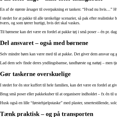
En af de største årsager til overpakning er tanken: “Hvad nu hvis…” H
I stedet for at pakke til alle tænkelige scenarier, så pak efter realisti
tværs, og som tørrer hurtigt, hvis det skal vaskes.
Til børnene kan det være en fordel at pakke tøj i små poser – én pr. dag
Del ansvaret – også med børnene
Selv mindre børn kan være med til at pakke. Det giver dem ansvar og gør de
Lad dem selv finde deres yndlingsbamse, tandbørste og nattøj – men tjek
Gør taskerne overskuelige
I stedet for én stor kuffert til hele familien, kan det være en fordel at g
Brug små poser eller pakkekuber til at organisere indholdet – fx én til unde
Husk også en lille “førstehjælpstaske” med plaster, smertestillende, so
Tænk praktisk – og på transporten