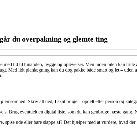
går du overpakning og glemte ting
ed tid til hinanden, hygge og oplevelser. Men inden bilen kan trille 
r brugt. Med lidt planlægning kan du dog pakke både smart og let – uden
r.
glemsomhed. Skriv alt ned, I skal bruge – opdelt efter person og kategori
vejs. Brug eventuelt en digital liste, som du kan genbruge næste gang. Nå
ture, spise ude eller bare slappe af? Det hjælper med at vurdere, hvad der