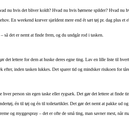
vad nu hvis det bliver koldt? Hvad nu hvis børnene spilder? Hvad nu hv
ske behov. En weekend kræver sjældent mere end ét sæt tøj pr. dag plus et
 – så det er nemt at finde frem, og du undgår rod i tasken.
t lettere for dem at huske deres egne ting. Lav en lille liste til hvert b
 efter, inden tasken lukkes. Det sparer tid og mindsker risikoen for tå
ive hver person sin egen taske eller rygsæk. Det gør det lettere at finde t
rtøj, én til tøj og én til toiletartikler. Det gør det nemt at pakke ud og i
lcreme og myggespray – det er ofte de små ting, man savner mest, når man