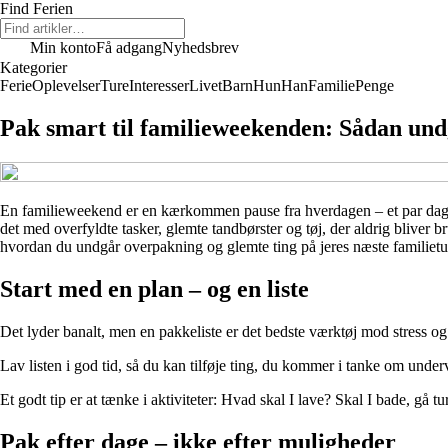
Find Ferien
Min konto
Få adgang
Nyhedsbrev
Kategorier
Ferie
Oplevelser
Ture
Interesser
Livet
Barn
Hun
Han
Familie
Penge
Pak smart til familieweekenden: Sådan und
En familieweekend er en kærkommen pause fra hverdagen – et par dage m
det med overfyldte tasker, glemte tandbørster og tøj, der aldrig blive
hvordan du undgår overpakning og glemte ting på jeres næste familietu
Start med en plan – og en liste
Det lyder banalt, men en pakkeliste er det bedste værktøj mod stress og 
Lav listen i god tid, så du kan tilføje ting, du kommer i tanke om under
Et godt tip er at tænke i aktiviteter: Hvad skal I lave? Skal I bade, gå 
Pak efter dage – ikke efter muligheder