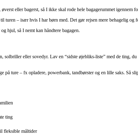
, øverst eller bagerst, så I ikke skal rode hele bagagerummet igennem fo
 til turen – især hvis I har børn med. Det gør rejsen mere behagelig og 
r og hjul, så I nemt kan håndtere bagagen.
n, solbriller eller sovedyr. Lav en “sidste øjebliks-liste” med de ting, d
uge på ture – fx opladere, powerbank, tandbørster og en lille saks. Så slip
familien
te ting
l fleksible måltider