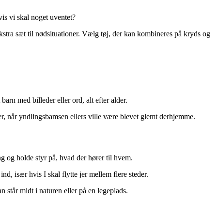
is vi skal noget uventet?
 ekstra sæt til nødsituationer. Vælg tøj, der kan kombineres på kryds og
arn med billeder eller ord, alt efter alder.
rer, når yndlingsbamsen ellers ville være blevet glemt derhjemme.
ing og holde styr på, hvad der hører til hvem.
nd, især hvis I skal flytte jer mellem flere steder.
 står midt i naturen eller på en legeplads.