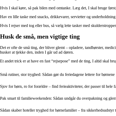
Hvis I skal køre, så pak bilen med omtanke. Læg det, I skal bruge først
Hav en lille taske med snacks, drikkevarer, servietter og underholdning
Hvis I rejser med tog eller bus, så vælg lette tasker med skulderstroppe
Husk de små, men vigtige ting
Det er ofte de små ting, der bliver glemt – opladere, tandbørster, medici
husker at tjekke den, inden I går ud ad døren.
Et andet trick er at have en fast “rejsepose” med de ting, I altid skal br
Små rutiner, stor tryghed: Sådan gør du feriedagene lettere for børnene
Sjov for børn, ro for forældre – find ferieaktiviteter, der passer til hele 
Pak smart til familieweekenden: Sådan undgår du overpakning og glem
Sådan skaber hoteller tryghed for børnefamilier – fra sikkerhedsudstyr ti