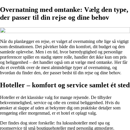
Overnatning med omtanke: Vælg den type,
der passer til din rejse og dine behov
Når du planlægger en rejse, er valget af overnatning ofte lige så vigtigt
som destinationen. Det påvirker både din komfort, dit budget og den
samlede oplevelse. Men i en tid, hvor bæredygtighed og personlige
præferencer spiller en stadig større rolle, handler det ikke kun om pris
og beliggenhed – det handler også om at vælge med omtanke. Her får
du et overblik over de mest almindelige typer af overnatning, og
hvordan du finder den, der passer bedst til din rejse og dine behov.
Hoteller – komfort og service samlet ét sted
Hoteller er det klassiske valg for mange rejsende. De tilbyder
bekvemmelighed, service og ofte en central beliggenhed. Hvis du
ønsker at slappe af uden at bekymre dig om praktiske detaljer som
rengøring eller morgenmad, er et hotel et oplagt valg.
Der findes dog store forskelle: fra luksushoteller med spa og
roomservice til små boutiquehoteller med personlig atmosfære.