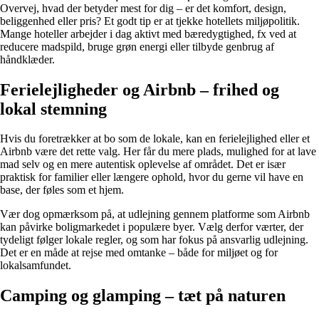
Overvej, hvad der betyder mest for dig – er det komfort, design,
beliggenhed eller pris? Et godt tip er at tjekke hotellets miljøpolitik.
Mange hoteller arbejder i dag aktivt med bæredygtighed, fx ved at
reducere madspild, bruge grøn energi eller tilbyde genbrug af
håndklæder.
Ferielejligheder og Airbnb – frihed og
lokal stemning
Hvis du foretrækker at bo som de lokale, kan en ferielejlighed eller et
Airbnb være det rette valg. Her får du mere plads, mulighed for at lave
mad selv og en mere autentisk oplevelse af området. Det er især
praktisk for familier eller længere ophold, hvor du gerne vil have en
base, der føles som et hjem.
Vær dog opmærksom på, at udlejning gennem platforme som Airbnb
kan påvirke boligmarkedet i populære byer. Vælg derfor værter, der
tydeligt følger lokale regler, og som har fokus på ansvarlig udlejning.
Det er en måde at rejse med omtanke – både for miljøet og for
lokalsamfundet.
Camping og glamping – tæt på naturen