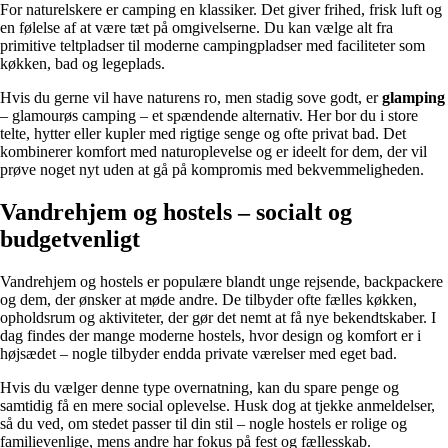
For naturelskere er camping en klassiker. Det giver frihed, frisk luft og
en følelse af at være tæt på omgivelserne. Du kan vælge alt fra
primitive teltpladser til moderne campingpladser med faciliteter som
køkken, bad og legeplads.
Hvis du gerne vil have naturens ro, men stadig sove godt, er
glamping
– glamourøs camping – et spændende alternativ. Her bor du i store
telte, hytter eller kupler med rigtige senge og ofte privat bad. Det
kombinerer komfort med naturoplevelse og er ideelt for dem, der vil
prøve noget nyt uden at gå på kompromis med bekvemmeligheden.
Vandrehjem og hostels – socialt og
budgetvenligt
Vandrehjem og hostels er populære blandt unge rejsende, backpackere
og dem, der ønsker at møde andre. De tilbyder ofte fælles køkken,
opholdsrum og aktiviteter, der gør det nemt at få nye bekendtskaber. I
dag findes der mange moderne hostels, hvor design og komfort er i
højsædet – nogle tilbyder endda private værelser med eget bad.
Hvis du vælger denne type overnatning, kan du spare penge og
samtidig få en mere social oplevelse. Husk dog at tjekke anmeldelser,
så du ved, om stedet passer til din stil – nogle hostels er rolige og
familievenlige, mens andre har fokus på fest og fællesskab.