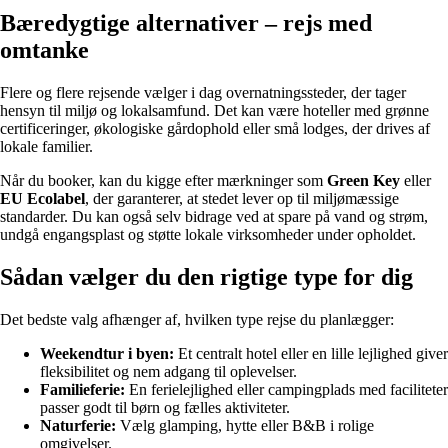
Bæredygtige alternativer – rejs med
omtanke
Flere og flere rejsende vælger i dag overnatningssteder, der tager
hensyn til miljø og lokalsamfund. Det kan være hoteller med grønne
certificeringer, økologiske gårdophold eller små lodges, der drives af
lokale familier.
Når du booker, kan du kigge efter mærkninger som
Green Key
eller
EU Ecolabel
, der garanterer, at stedet lever op til miljømæssige
standarder. Du kan også selv bidrage ved at spare på vand og strøm,
undgå engangsplast og støtte lokale virksomheder under opholdet.
Sådan vælger du den rigtige type for dig
Det bedste valg afhænger af, hvilken type rejse du planlægger:
Weekendtur i byen:
Et centralt hotel eller en lille lejlighed giver
fleksibilitet og nem adgang til oplevelser.
Familieferie:
En ferielejlighed eller campingplads med faciliteter
passer godt til børn og fælles aktiviteter.
Naturferie:
Vælg glamping, hytte eller B&B i rolige
omgivelser.