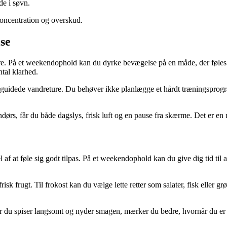
de i søvn.
koncentration og overskud.
lse
re. På et weekendophold kan du dyrke bevægelse på en måde, der føles 
ntal klarhed.
er guidede vandreture. Du behøver ikke planlægge et hårdt træningsprog
rs, får du både dagslys, frisk luft og en pause fra skærme. Det er en n
af at føle sig godt tilpas. På et weekendophold kan du give dig tid til 
sk frugt. Til frokost kan du vælge lette retter som salater, fisk eller 
år du spiser langsomt og nyder smagen, mærker du bedre, hvornår du er