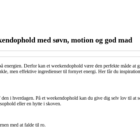
ekendophold med søvn, motion og god mad
e på energien. Derfor kan et weekendophold være den perfekte måde at g
le, men effektive ingredienser til fornyet energi. Her får du inspiratio
t af den i hverdagen. På et weekendophold kan du give dig selv lov til a
ssophold eller en hytte i skoven.
nen med at falde til ro.