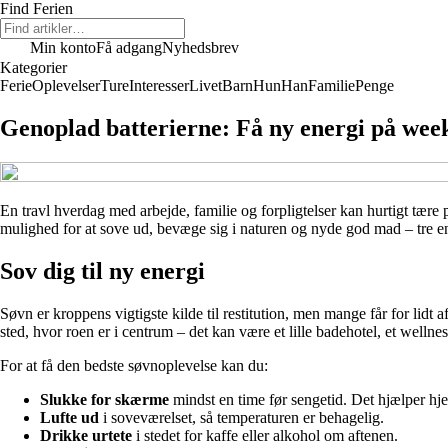
Find Ferien
Min konto
Få adgang
Nyhedsbrev
Kategorier
Ferie
Oplevelser
Ture
Interesser
Livet
Barn
Hun
Han
Familie
Penge
Genoplad batterierne: Få ny energi på we
En travl hverdag med arbejde, familie og forpligtelser kan hurtigt tær
mulighed for at sove ud, bevæge sig i naturen og nyde god mad – tre enk
Sov dig til ny energi
Søvn er kroppens vigtigste kilde til restitution, men mange får for lid
sted, hvor roen er i centrum – det kan være et lille badehotel, et wellne
For at få den bedste søvnoplevelse kan du:
Slukke for skærme
mindst en time før sengetid. Det hjælper hjer
Lufte ud
i soveværelset, så temperaturen er behagelig.
Drikke urtete
i stedet for kaffe eller alkohol om aftenen.