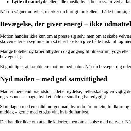
Lytte til naturlyde
eller stille musik, hvis du har svært ved at fal
Når du vågner udhvilet, mærker du hurtigt forskellen – både i humør, 
Bevægelse, der giver energi – ikke udmatte
Motion handler ikke kun om at presse sig selv, men om at skabe velvæ
skoven eller en svømmetur i sø eller hav kan give både frisk luft og me
Mange hoteller og kroer tilbyder i dag adgang til fitnessrum, yoga ell
bevæge sig.
Et godt tip er at kombinere motion med natur: Når du bevæger dig udendø
Nyd maden – med god samvittighed
Mad er mere end brændstof – det er nydelse, fællesskab og en vigtig del 
og sæsonens smage, hvilket både er sundt og bæredygtigt.
Start dagen med en solid morgenmad, hvor du får protein, fuldkorn og fri
middag – gerne med et glas vin, hvis du har lyst.
Det handler ikke om at tælle kalorier, men om at spise med nærvær. N