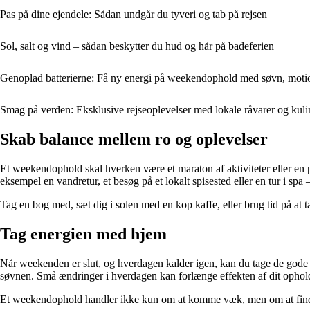
Pas på dine ejendele: Sådan undgår du tyveri og tab på rejsen
Sol, salt og vind – sådan beskytter du hud og hår på badeferien
Genoplad batterierne: Få ny energi på weekendophold med søvn, mot
Smag på verden: Eksklusive rejseoplevelser med lokale råvarer og kulin
Skab balance mellem ro og oplevelser
Et weekendophold skal hverken være et maraton af aktiviteter eller en p
eksempel en vandretur, et besøg på et lokalt spisested eller en tur i spa –
Tag en bog med, sæt dig i solen med en kop kaffe, eller brug tid på at ta
Tag energien med hjem
Når weekenden er slut, og hverdagen kalder igen, kan du tage de gode va
søvnen. Små ændringer i hverdagen kan forlænge effekten af dit ophold 
Et weekendophold handler ikke kun om at komme væk, men om at finde ti